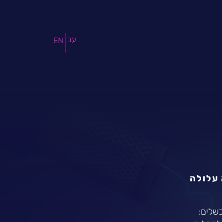
עב
EN
 עלולה
שלים: