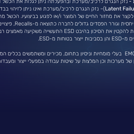
 -
נזק הנגרם לרכיב/מערכת ובהפעלתה ניתן לגלות את הכשל ול
Latent Fail
)– נזק הנגרם לרכיב/מערכת ואינו ניתן לזיהוי בב
לקצר את מחזור החיים של המוצר ו/או לפגוע בביצועיו. הכשל מ
בשלב מאוחר יחסית וגורר הפס
מחדש. על מנת להקטין את הסיכון בהיבט ESD התעשייה משקיעה
ר בטוחות מ-ESD.
אנו ב-EMC UNIT בעלי מומחיות וניסיון בתחום, מכירים ומשתמשים בכלים
של מערכות וכן המלצות על שיטות עבודה במפעלי ייצור ומעבדות