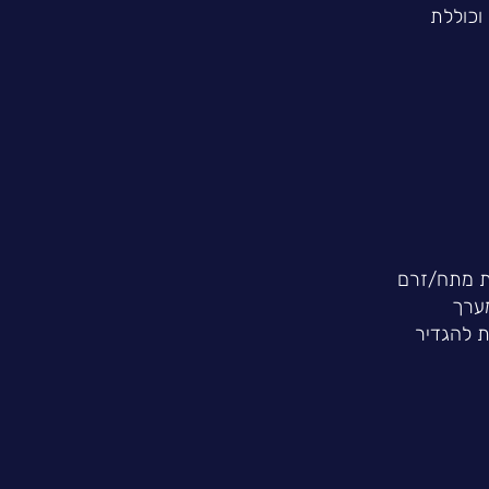
וכוללת
ק. מדידות מתח/זרם
מערך
ת להגדיר